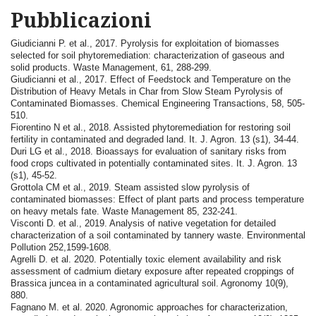
Pubblicazioni
Giudicianni P. et al., 2017. Pyrolysis for exploitation of biomasses
selected for soil phytoremediation: characterization of gaseous and
solid products. Waste Management, 61, 288-299.
Giudicianni et al., 2017. Effect of Feedstock and Temperature on the
Distribution of Heavy Metals in Char from Slow Steam Pyrolysis of
Contaminated Biomasses. Chemical Engineering Transactions, 58, 505-
510.
Fiorentino N et al., 2018. Assisted phytoremediation for restoring soil
fertility in contaminated and degraded land. It. J. Agron. 13 (s1), 34-44.
Duri LG et al., 2018. Bioassays for evaluation of sanitary risks from
food crops cultivated in potentially contaminated sites. It. J. Agron. 13
(s1), 45-52.
Grottola CM et al., 2019. Steam assisted slow pyrolysis of
contaminated biomasses: Effect of plant parts and process temperature
on heavy metals fate. Waste Management 85, 232-241.
Visconti D. et al., 2019. Analysis of native vegetation for detailed
characterization of a soil contaminated by tannery waste. Environmental
Pollution 252,1599-1608.
Agrelli D. et al. 2020. Potentially toxic element availability and risk
assessment of cadmium dietary exposure after repeated croppings of
Brassica juncea in a contaminated agricultural soil. Agronomy 10(9),
880.
Fagnano M. et al. 2020. Agronomic approaches for characterization,