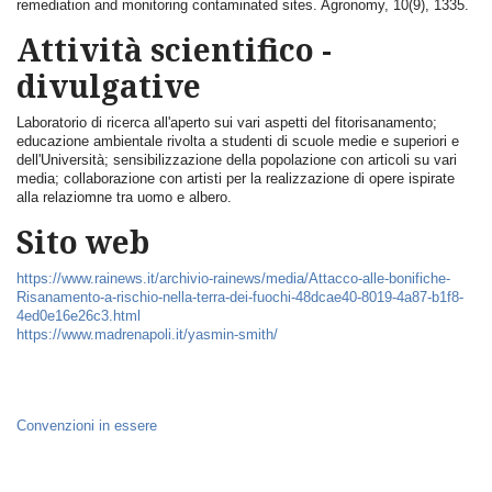
remediation and monitoring contaminated sites. Agronomy, 10(9), 1335.
Attività scientifico -
divulgative
Laboratorio di ricerca all'aperto sui vari aspetti del fitorisanamento;
educazione ambientale rivolta a studenti di scuole medie e superiori e
dell'Università; sensibilizzazione della popolazione con articoli su vari
media; collaborazione con artisti per la realizzazione di opere ispirate
alla relaziomne tra uomo e albero.
Sito web
https://www.rainews.it/archivio-rainews/media/Attacco-alle-bonifiche-
Risanamento-a-rischio-nella-terra-dei-fuochi-48dcae40-8019-4a87-b1f8-
4ed0e16e26c3.html
https://www.madrenapoli.it/yasmin-smith/
Convenzioni in essere